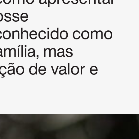
osse
conhecido como
mília, mas
ção de valor e