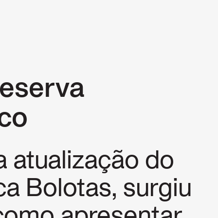
P
Reserva
ico
 atualização do
ca Bolotas, surgiu
 como apresentar