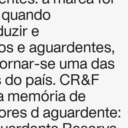
 quando
uzir e
hos e aguardentes,
tornar-se uma das
 do país. CR&F
na memória de
ores d aguardente: