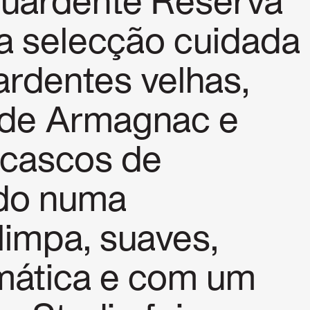
guardente Reserva
a selecção cuidada
rdentes velhas,
 de Armagnac e
cascos de
ndo numa
limpa, suaves,
mática e com um