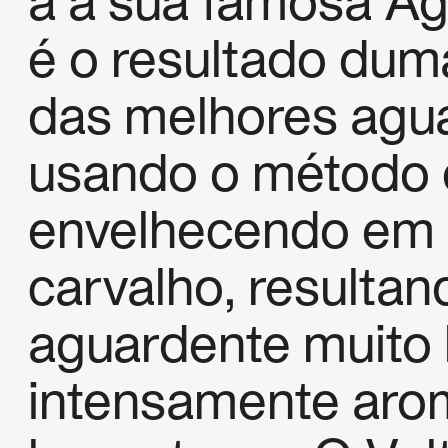
a a sua famosa A
é o resultado dum
das melhores agua
usando o método
envelhecendo em 
carvalho, resulta
aguardente muito 
intensamente aro