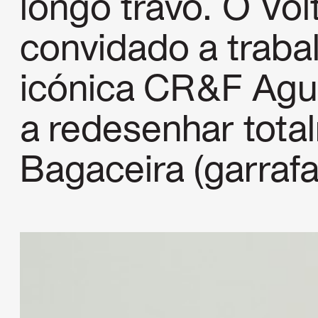
longo travo. O Volt
convidado a trabal
icónica CR&F Agu
a redesenhar tot
Bagaceira (garrafa