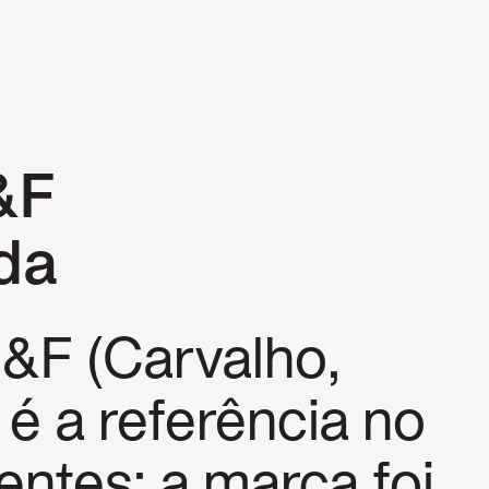
P
&F
da
&F (Carvalho,
 é a referência no
entes: a marca foi