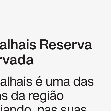
P
alhais Reserva
rvada
alhais é uma das
as da região
riando, nas suas