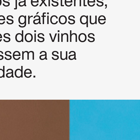
s já existentes,
s gráficos que
es dois vinhos
assem a sua
idade.