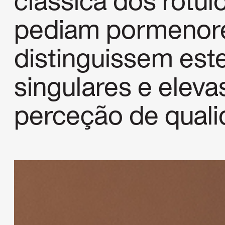
clássica dos rótulo
pediam pormenore
distinguissem est
singulares e elev
perceção de qual