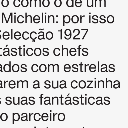
do como o de um
Michelin: por isso
 Selecção 1927
tásticos chefs
ados com estrelas
tarem a sua cozinha
 suas fantásticas
 o parceiro