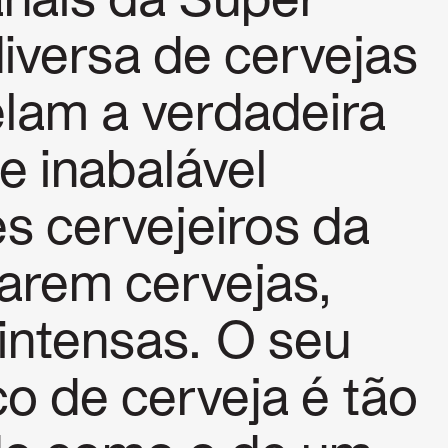
anais da Super
versa de cervejas
elam a verdadeira
e inabalável
s cervejeiros da
arem cervejas,
e intensas. O seu
o de cerveja é tão