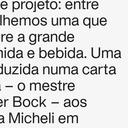
e projeto: entre
colhemos uma que
bre a grande
mida e bebida. Uma
aduzida numa carta
 – o mestre
er Bock – aos
a Micheli em