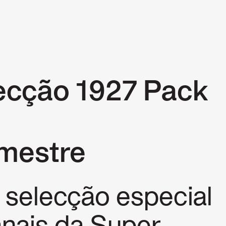
P
ecção 1927 Pack
 mestre
 selecção especial